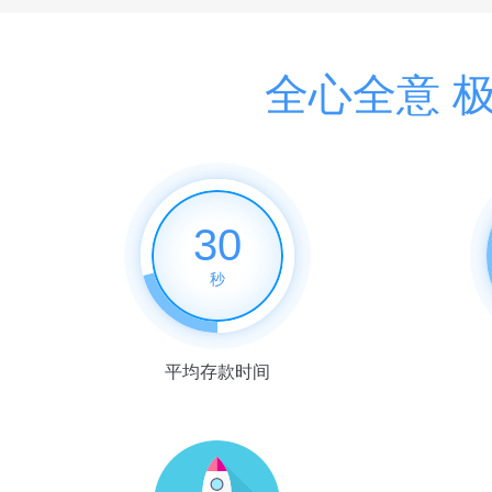
全心全意 
30
秒
平均存款时间