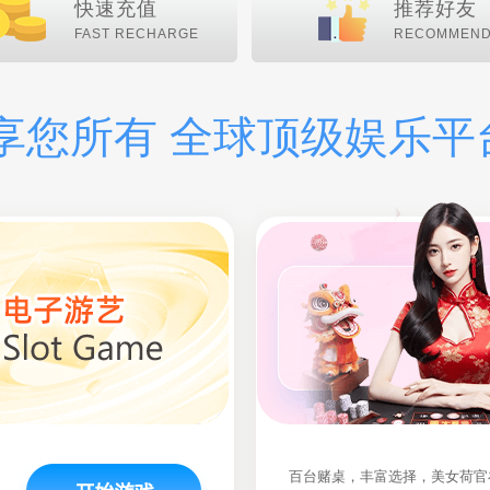
快速充值
推荐好友
FAST RECHARGE
RECOMMEND
享您所有 全球顶级娱乐
百台赌桌，丰富选择，美女荷官