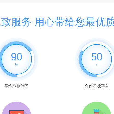
极致服务 用心带给您最优
90
50
秒
+
平均取款时间
合作游戏平台