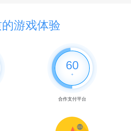
质的游戏体验
60
+
合作支付平台