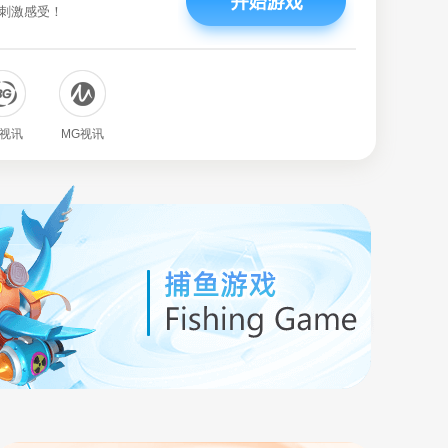
刺激感受！
G视讯
MG视讯