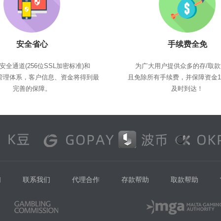
安全省心
手续费全免
安全通道(256位SSL加密标准)和
为广大用户提供众多的存/取
管理体系，客户信息、资金将得到最
且免除所有手续费，并保障资金1
完善的保障。
及时到达！
们
联系我们
代理合作
存款帮助
取款帮助