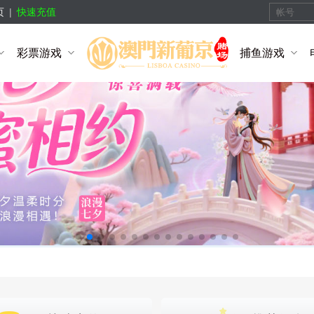
页
|
快速充值
彩票游戏
捕鱼游戏