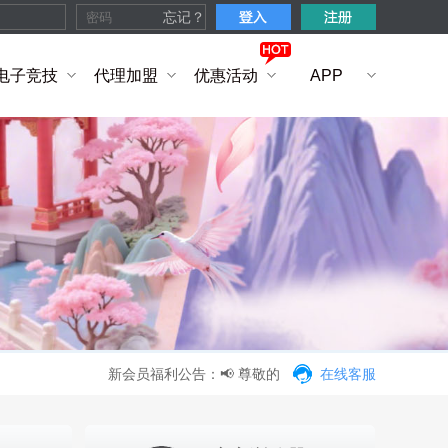
忘记？
电子竞技
代理加盟
优惠活动
APP
新会员福利公告：📢 尊敬的会员： 🚨🚨重磅！重磅！史
在线客服