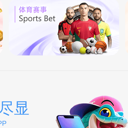
容尽显
PP